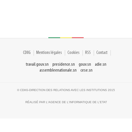
CDIIG
Mentions légales
Cookies
RSS
Contact
travail.gouv.sn
presidence.sn
gouv.sn
adie.sn
assembleenationale.sn
cese.sn
© CDIIG-DIRECTION DES RELATIONS AVEC LES INSTITUTIONS 2015
RÉALISÉ PAR L'AGENCE DE L'INFORMATIQUE DE L'ETAT