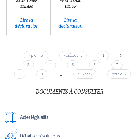
de M. Habib
de M. Abdou
THIAM
DIOUF
Lire la
Lire la
déclaration
déclaration
« premier
‹ précédent
1
2
3
4
5
6
7
8
9
…
suivant ›
dernier »
DOCUMENTS À CONSULTER
Actes législatifs
Débats et résolutions