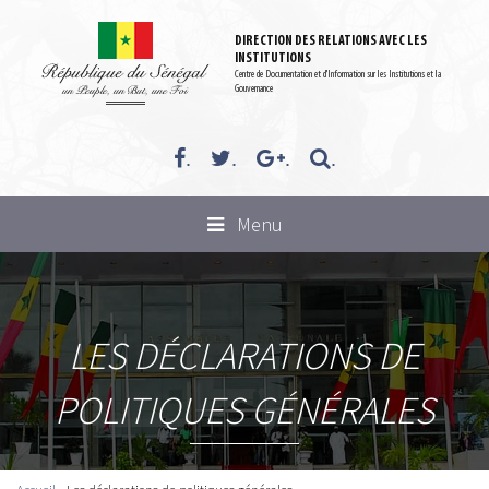
Aller au contenu principal
DIRECTION DES RELATIONS AVEC LES
INSTITUTIONS
Centre de Documentation et d'Information sur les Institutions et la
Gouvernance
.
.
.
.
Toggle
Menu
navigation
LES DÉCLARATIONS DE
POLITIQUES GÉNÉRALES