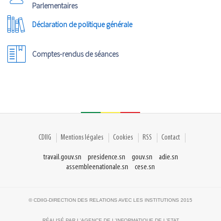
Parlementaires
Déclaration de politique générale
Comptes-rendus de séances
CDIIG
Mentions légales
Cookies
RSS
Contact
travail.gouv.sn
presidence.sn
gouv.sn
adie.sn
assembleenationale.sn
cese.sn
© CDIIG-DIRECTION DES RELATIONS AVEC LES INSTITUTIONS 2015
RÉALISÉ PAR L'AGENCE DE L'INFORMATIQUE DE L'ETAT